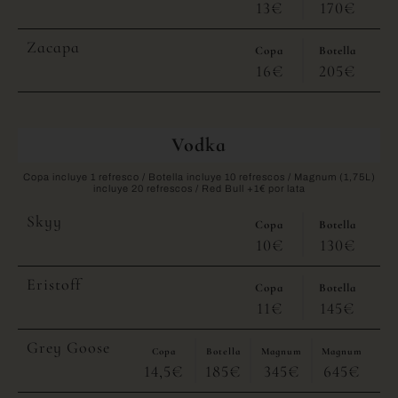
13€
170€
Zacapa
Copa
Botella
16€
205€
Vodka
Copa incluye 1 refresco / Botella incluye 10 refrescos / Magnum (1,75L)
incluye 20 refrescos / Red Bull +1€ por lata
Skyy
Copa
Botella
10€
130€
Eristoff
Copa
Botella
11€
145€
Grey Goose
Copa
Botella
Magnum
Magnum
14,5€
185€
345€
645€