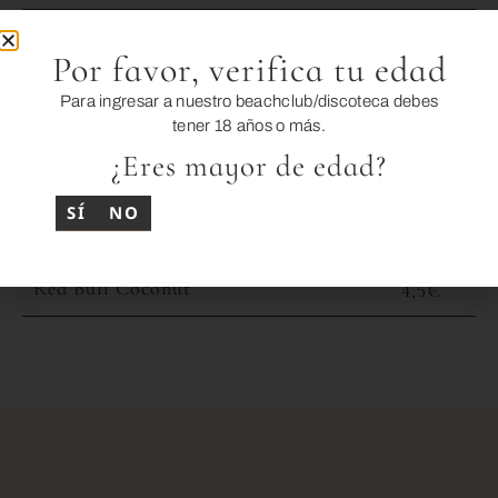
Icetea / 7UP / Tonic
3,5€
Por favor, verifica tu edad
Schweppes Orange
3,5€
Para ingresar a nuestro beachclub/discoteca debes
tener 18 años o más.
Schweppes Lemon
3,5€
¿Eres mayor de edad?
Zumos: Naranja / Piña / Manzana
4€
SÍ
NO
Red Bull
4,5€
Red Bull Coconut
4,5€