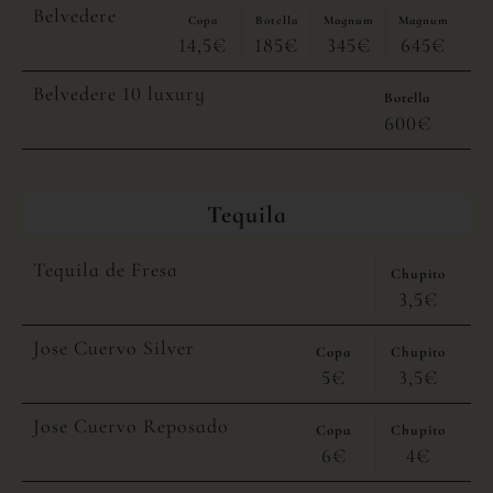
Belvedere
Copa
Botella
Magnum
Magnum
14,5€
185€
345€
645€
Belvedere 10 luxury
Botella
600€
Tequila
Tequila de Fresa
Chupito
3,5€
Jose Cuervo Silver
Copa
Chupito
5€
3,5€
Jose Cuervo Reposado
Copa
Chupito
6€
4€