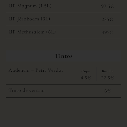
UP Magnum (1.5L)
97,5€
UP Jéroboam (3L)
235€
UP Methusalem (6L)
495€
Tintos
Audentia – Petit Verdot
Copa
Botella
4,5€
22,5€
Tinto de verano
6€