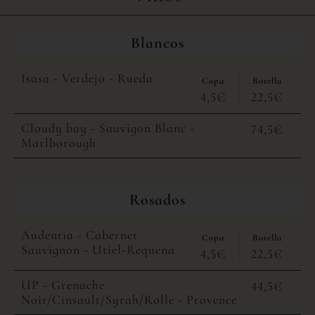
Blancos
Isasa - Verdejo - Rueda
Copa
Botella
4,5€
22,5€
Cloudy bay - Sauvigon Blanc -
74,5€
Marlborough
Rosados
Audentia - Cabernet
Copa
Botella
Sauvignon - Utiel-Requena
4,5€
22,5€
UP - Grenache
44,5€
Noir/Cinsault/Syrah/Rolle - Provence