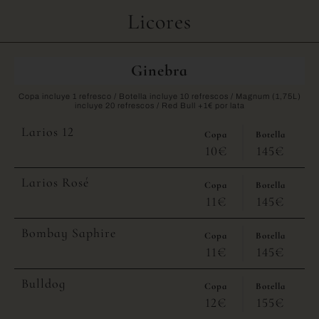
Licores
Ginebra
Copa incluye 1 refresco / Botella incluye 10 refrescos / Magnum (1,75L)
incluye 20 refrescos / Red Bull +1€ por lata
Larios 12
Copa
Botella
10€
145€
Larios Rosé
Copa
Botella
11€
145€
Bombay Saphire
Copa
Botella
11€
145€
Bulldog
Copa
Botella
12€
155€