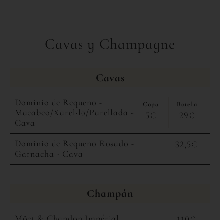
Cavas y Champagne
Cavas
Dominio de Requeno -
Copa
Botella
Macabeo/Xarel·lo/Parellada -
5€
29€
Cava
Dominio de Requeno Rosado -
32,5€
Garnacha - Cava
Champán
Möet & Chandon Impérial
110€