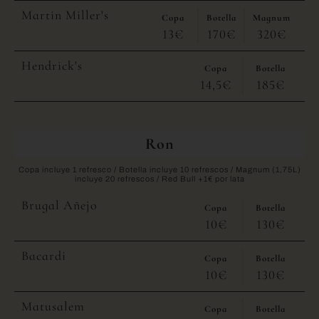
Martin Miller's
Copa
Botella
Magnum
13€
170€
320€
Hendrick's
Copa
Botella
14,5€
185€
Ron
Copa incluye 1 refresco / Botella incluye 10 refrescos / Magnum (1,75L)
incluye 20 refrescos / Red Bull +1€ por lata
Brugal Añejo
Copa
Botella
10€
130€
Bacardi
Copa
Botella
10€
130€
Matusalem
Copa
Botella