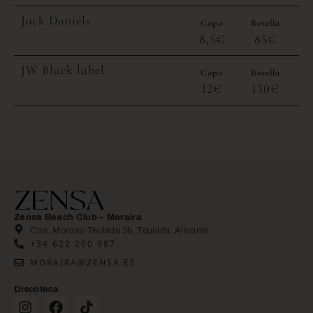
Jack Daniels
Copa
Botella
8,5€
85€
JW Black label
Copa
Botella
12€
130€
Zensa Beach Club – Moraira
Ctra. Moraira-Teulada 3b, Teulada. Alicante
+34 622 200 987
MORAIRA@ZENSA.ES
Discoteca