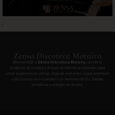
Zensa Discoteca Moraira
Bienvenid@ a
Zensa Discoteca Moraira
, donde lo
moderno, la música y el buen ambiente se fusionan para
crear experiencias únicas. Aquí se vive entre copas premium
y las noches se encienden con sesiones de DJ, fiestas
temáticas y energía sin límites.