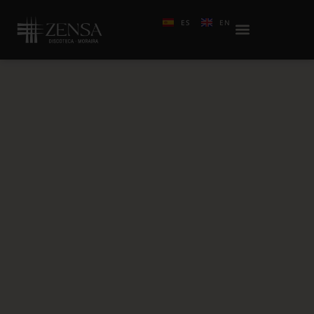
ES
EN