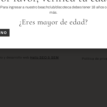
Moraira-Teulada 3b, Teulada. Alicante
Para ingresar a nuestro beachclub/discoteca debes tener 18 años o
622 200 987
Beach Club
más.
IRA@ZENSA.ES
¿Eres mayor de edad?
NO
ño y desarrollo web
Hello SEO & SEM
Política de priv